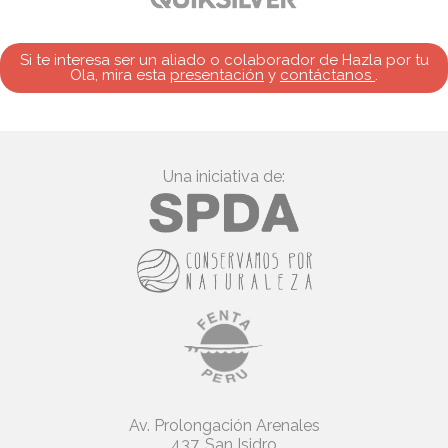
Si te interesa ser un aliado o colaborador de Hazla por tu
Ola, mira esta
presentación
y
contáctanos
.
Una iniciativa de:
Av. Prolongación Arenales
437. San Isidro