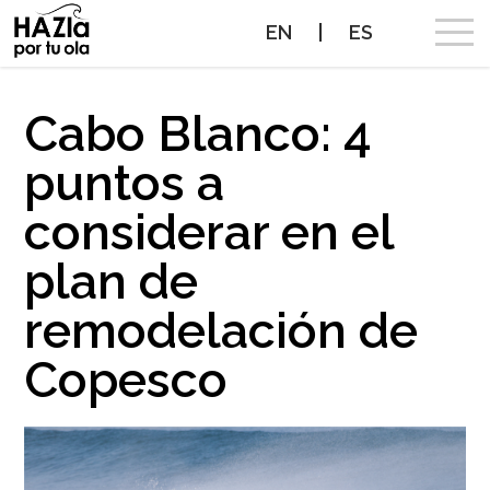
EN
|
ES
CAMPAÑA
Cabo Blanco: 4
puntos a
OLAS A PROTEGER
considerar en el
OLAS PROTEGIDAS
plan de
NOTICIAS
remodelación de
PROTEGE TUS OLAS
Copesco
ALIADOS
CONTACTO