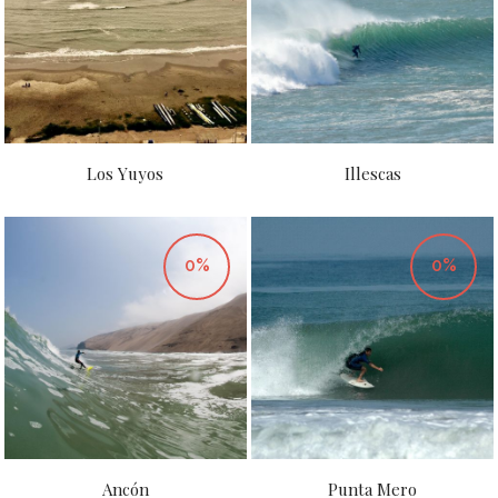
Los Yuyos
Illescas
0%
0%
Ancón
Punta Mero