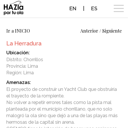
EN
|
ES
CAMPAÑA
Ir a INICIO
Anterior
/
Siguiente
La Herradura
OLAS A PROTEGER
Ubicación:
Distrito: Chorrillos
OLAS PROTEGIDAS
Provincia: Lima
Región: Lima
NOTICIAS
Amenazas:
El proyecto de construir un Yacht Club que obstruiría
PROTEGE TUS OLAS
el trayecto de la rompiente.
No volver a repetir errores tales como la pista mal
ALIADOS
planteada por el municipio chorrillano, que no solo
malogró la ola sino que dejó a una de las playas más
hermosas de la capital sin arena.
CONTACTO