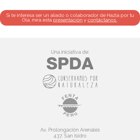
Si te interesa ser un aliado o colaborador de Hazla por tu
Ola, mira esta
presentación
y
contáctanos
.
Una iniciativa de:
Av. Prolongación Arenales
437. San Isidro