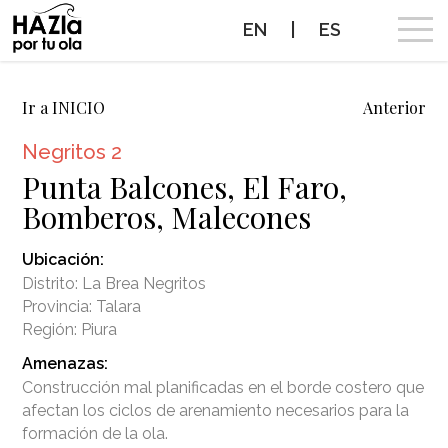
EN
|
ES
CAMPAÑA
Ir a INICIO
Anterior
Negritos 2
OLAS A PROTEGER
Punta Balcones, El Faro,
Bomberos, Malecones
OLAS PROTEGIDAS
Ubicación:
NOTICIAS
Distrito: La Brea Negritos
Provincia: Talara
PROTEGE TUS OLAS
Región: Piura
Amenazas:
ALIADOS
Construcción mal planificadas en el borde costero que
afectan los ciclos de arenamiento necesarios para la
CONTACTO
formación de la ola.