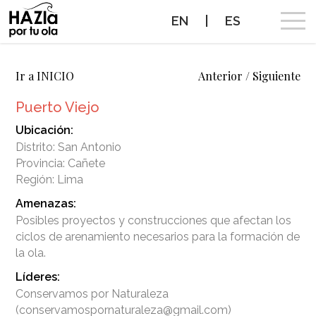
EN
|
ES
CAMPAÑA
Ir a INICIO
Anterior
/
Siguiente
Puerto Viejo
OLAS A PROTEGER
Ubicación:
Distrito: San Antonio
OLAS PROTEGIDAS
Provincia: Cañete
Región: Lima
NOTICIAS
Amenazas:
Posibles proyectos y construcciones que afectan los
PROTEGE TUS OLAS
ciclos de arenamiento necesarios para la formación de
ALIADOS
Líderes:
Conservamos por Naturaleza
CONTACTO
(conservamospornaturaleza@gmail.com)