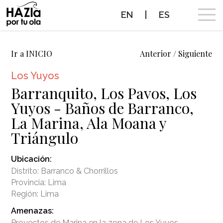
EN
|
ES
CAMPAÑA
Ir a INICIO
Anterior
/
Siguiente
Los Yuyos
OLAS A PROTEGER
Barranquito, Los Pavos, Los
Yuyos - Baños de Barranco,
OLAS PROTEGIDAS
La Marina, Ala Moana y
NOTICIAS
Triángulo
Ubicación:
PROTEGE TUS OLAS
Distrito: Barranco & Chorrillos
Provincia: Lima
ALIADOS
Región: Lima
Amenazas:
CONTACTO
Proyectos de Marina en la zona de Los Yuyos.