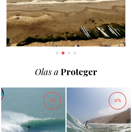
Olas a
Proteger
0%
0%