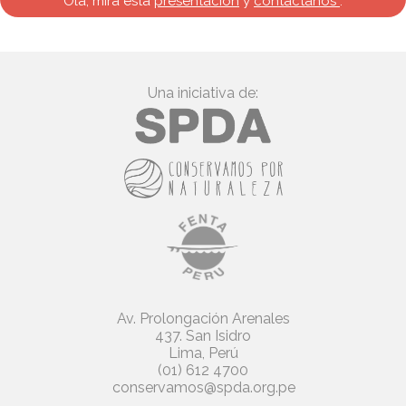
Ola, mira esta
presentación
y
contáctanos
.
Una iniciativa de:
Av. Prolongación Arenales
437. San Isidro
Lima, Perú
(01) 612 4700
conservamos@spda.org.pe