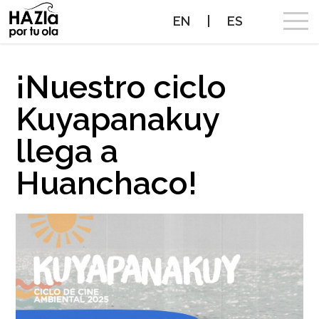
EN
|
ES
CAMPAÑA
¡Nuestro ciclo
Kuyapanakuy
OLAS A PROTEGER
llega a
OLAS PROTEGIDAS
Huanchaco!
NOTICIAS
PROTEGE TUS OLAS
ALIADOS
CONTACTO