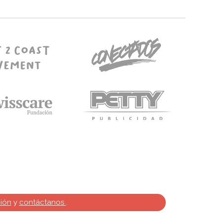
ión
y
contáctanos
.