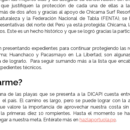
 que justifiquen la protección de cada una de ellas a la
más de dos años y gracias al apoyo de Chicama Surf Resort
uraleza y la Federación Nacional de Tabla (FENTA), se l
esentativas del norte del Perú ya está protegida: Chicama, 
ños. Este es un hecho histórico y que se logró gracias la par
 presentando expedientes para continuar protegiendo las r
ma; Huanchaco y Pacasmayo en La Libertad, son algunas
 de lograrlo. Para seguir sumando más a la lista que enca
xpedientes técnicos.
arme?
na de las playas que se presenta a la DICAPI cuesta entr
 el país. El camino es largo, pero se puede lograr con la
que valore la importancia de aprovechar nuestra costa sin
r la primeras diez 10 rompientes. Hasta el momento se h
egar a nuestra meta. Entérate más en
hazlaportuola.pe
.