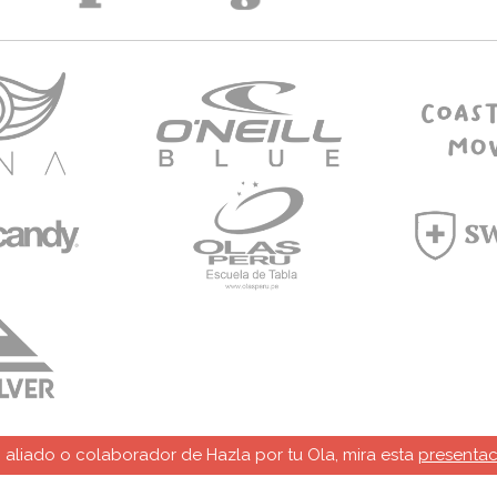
un aliado o colaborador de Hazla por tu Ola, mira esta
presentac