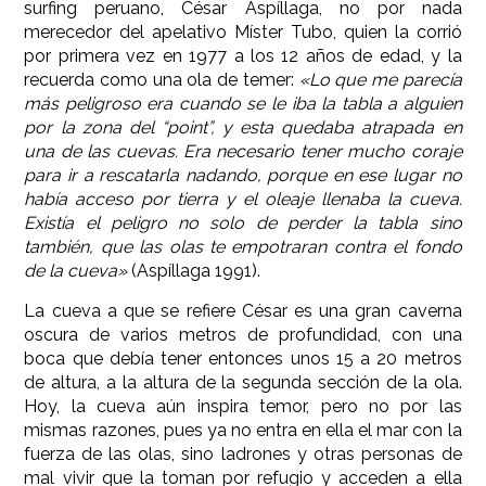
surfing peruano, César Aspíllaga, no por nada
merecedor del apelativo Míster Tubo, quien la corrió
por primera vez en 1977 a los 12 años de edad, y la
recuerda como una ola de temer:
«Lo que me parecía
más peligroso era cuando se le iba la tabla a alguien
por la zona del “point”, y esta quedaba atrapada en
una de las cuevas. Era necesario tener mucho coraje
para ir a rescatarla nadando, porque en ese lugar no
había acceso por tierra y el oleaje llenaba la cueva.
Existía el peligro no solo de perder la tabla sino
también, que las olas te empotraran contra el fondo
de la cueva»
(Aspíllaga 1991).
La cueva a que se refiere César es una gran caverna
oscura de varios metros de profundidad, con una
boca que debía tener entonces unos 15 a 20 metros
de altura, a la altura de la segunda sección de la ola.
Hoy, la cueva aún inspira temor, pero no por las
mismas razones, pues ya no entra en ella el mar con la
fuerza de las olas, sino ladrones y otras personas de
mal vivir que la toman por refugio y acceden a ella