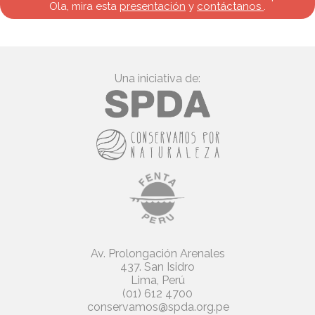
Ola, mira esta
presentación
y
contáctanos
.
Una iniciativa de:
Av. Prolongación Arenales
437. San Isidro
Lima, Perú
(01) 612 4700
conservamos@spda.org.pe