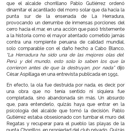
que el alcalde chorrillano Pablo Gutiérrez ordenó
dinamitar el acantilado del morro solar que da hacia la
punta sur de la ensenada de La Herradura,
provocando un derrumbe de inmensas porciones del
cerro hacia el mar, en una acción que pasó tristemente
a la historia como el mayor atentado cometido jamás
contra una rompiente peruana de calidad mundial,
solo comparable con el daño hecho a Cabo Blanco.
“La Herradura ha sido una de las mejores olas del
Perú y del mundo, esto solo lo saben los que la
corrieron antes de que la destruyan, por nada”
dijo
César Aspíllaga en una entrevista publicada en 1991.
En efecto, la ola fue destruida por nada, es decir, por
una obra que no tenía sentido ni siquiera fue
completada, sino abandonada sin más. Un absurdo
que, para entenderlo, quizás haya que entrar en la
psicología del alcalde que tomó la decisión. Pablo
Gutiérrez estaba obsesionado con tumbar el muro del
Regatas y recuperar para el pueblo las playas de la
punta Chorrillos, en propiedad del club privado. Quizás