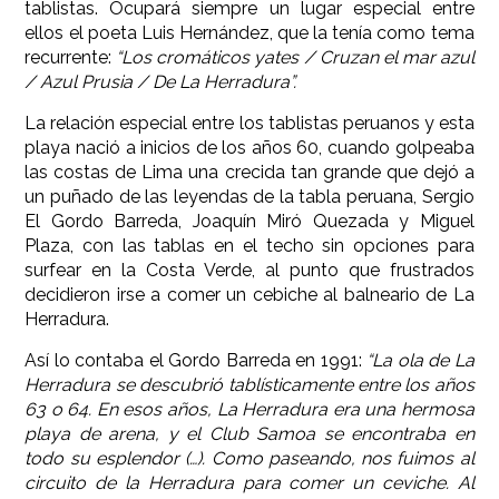
tablistas. Ocupará siempre un lugar especial entre
ellos el poeta Luis Hernández, que la tenía como tema
recurrente:
“Los cromáticos yates / Cruzan el mar azul
/ Azul Prusia / De La Herradura”.
La relación especial entre los tablistas peruanos y esta
playa nació a inicios de los años 60, cuando golpeaba
las costas de Lima una crecida tan grande que dejó a
un puñado de las leyendas de la tabla peruana, Sergio
El Gordo Barreda, Joaquín Miró Quezada y Miguel
Plaza, con las tablas en el techo sin opciones para
surfear en la Costa Verde, al punto que frustrados
decidieron irse a comer un cebiche al balneario de La
Herradura.
Así lo contaba el Gordo Barreda en 1991:
“La ola de La
Herradura se descubrió tablísticamente entre los años
63 o 64. En esos años, La Herradura era una hermosa
playa de arena, y el Club Samoa se encontraba en
todo su esplendor (…). Como paseando, nos fuimos al
circuito de la Herradura para comer un ceviche. Al