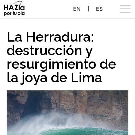
EN
|
ES
CAMPAÑA
La Herradura:
destrucción y
OLAS A PROTEGER
resurgimiento de
OLAS PROTEGIDAS
la joya de Lima
NOTICIAS
PROTEGE TUS OLAS
ALIADOS
CONTACTO