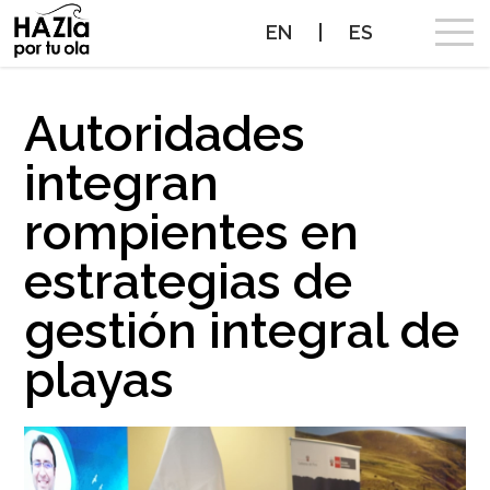
EN
|
ES
CAMPAÑA
Autoridades
integran
OLAS A PROTEGER
rompientes en
OLAS PROTEGIDAS
estrategias de
NOTICIAS
gestión integral de
PROTEGE TUS OLAS
playas
ALIADOS
CONTACTO