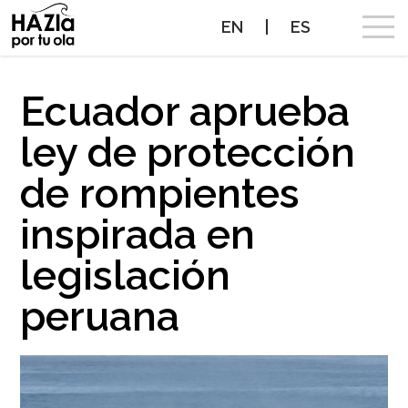
EN
|
ES
CAMPAÑA
Ecuador aprueba
ley de protección
OLAS A PROTEGER
de rompientes
OLAS PROTEGIDAS
inspirada en
NOTICIAS
legislación
PROTEGE TUS OLAS
peruana
ALIADOS
CONTACTO