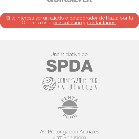
Si te interesa ser un aliado o colaborador de Hazla por tu
Ola, mira esta
presentación
y
contáctanos
.
Una iniciativa de:
Av. Prolongación Arenales
437. San Isidro