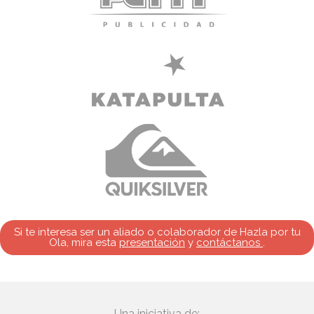
Si te interesa ser un aliado o colaborador de Hazla por tu
Ola, mira esta
presentación
y
contáctanos
.
Una iniciativa de: