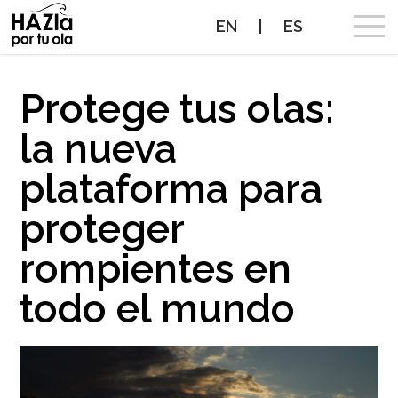
EN
|
ES
CAMPAÑA
Protege tus olas:
la nueva
OLAS A PROTEGER
plataforma para
OLAS PROTEGIDAS
proteger
NOTICIAS
rompientes en
PROTEGE TUS OLAS
todo el mundo
ALIADOS
CONTACTO