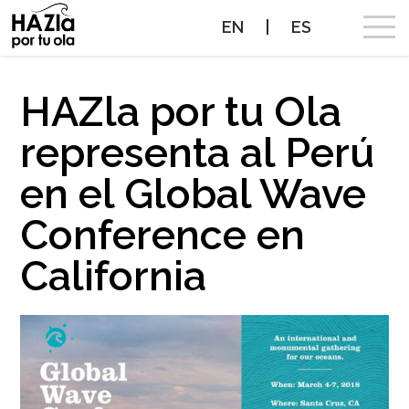
EN
|
ES
CAMPAIGN
HAZla por tu Ola
representa al Perú
SURF BREAKS WE WANT TO PROTECT
en el Global Wave
PROTECTED SURF BREAKS
Conference en
NEWS
California
PROTECT THE WAVES
PARTNERS
CONTACT